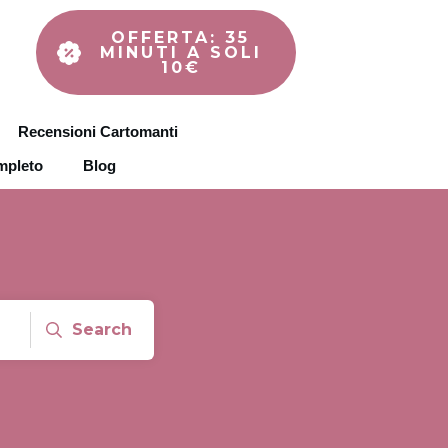
OFFERTA: 35
MINUTI A SOLI
10€
Recensioni Cartomanti
mpleto
Blog
Search