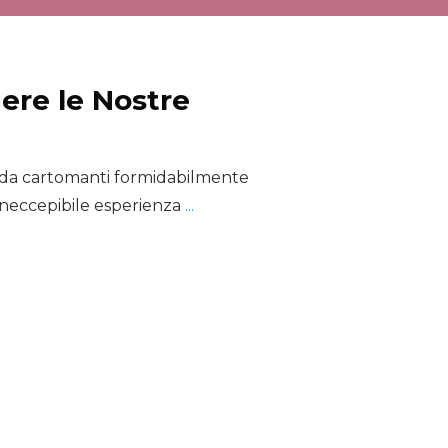
ere le Nostre
to da cartomanti formidabilmente
i ineccepibile esperienza
...