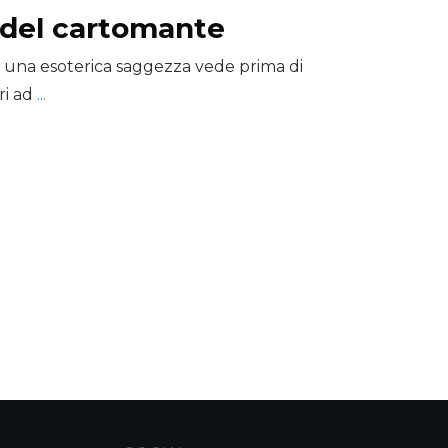
 del cartomante
 una esoterica saggezza vede prima di
ri ad
...