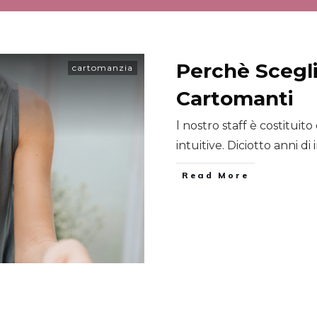
Perchè Scegli
cartomanzia
Cartomanti
l nostro staff è costitui
intuitive. Diciotto anni d
​Read More